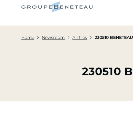
Home
Newsroom
All files
230510 BENETEAU
230510 