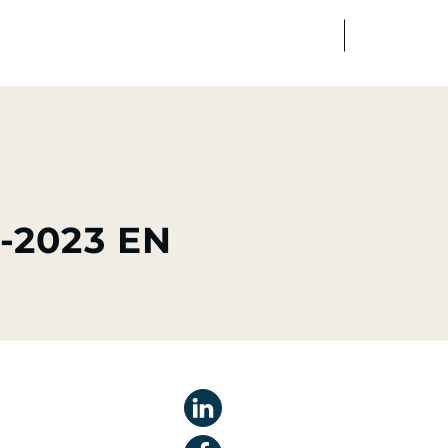
FR
EN
edia
Finance
Talents
-2023 EN